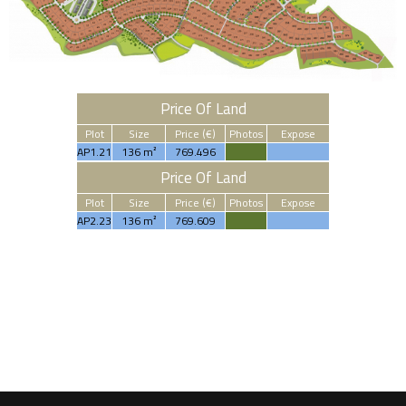
Price Of Land
Plot
Size
Price (€)
Photos
Expose
AP1.21
136 m²
769.496
Price Of Land
Plot
Size
Price (€)
Photos
Expose
AP2.23
136 m²
769.609