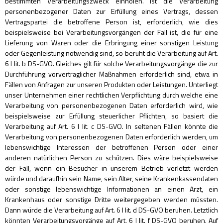
bestimmten Verarbeitungszweck einholen. Ist die Verarbeitung
personenbezogener Daten zur Erfüllung eines Vertrags, dessen
Vertragspartei die betroffene Person ist, erforderlich, wie dies
beispielsweise bei Verarbeitungsvorgängen der Fall ist, die für eine
Lieferung von Waren oder die Erbringung einer sonstigen Leistung
oder Gegenleistung notwendig sind, so beruht die Verarbeitung auf Art.
6 I lit. b DS-GVO. Gleiches gilt für solche Verarbeitungsvorgänge die zur
Durchführung vorvertraglicher Maßnahmen erforderlich sind, etwa in
Fällen von Anfragen zur unseren Produkten oder Leistungen. Unterliegt
unser Unternehmen einer rechtlichen Verpflichtung durch welche eine
Verarbeitung von personenbezogenen Daten erforderlich wird, wie
beispielsweise zur Erfüllung steuerlicher Pflichten, so basiert die
Verarbeitung auf Art. 6 I lit. c DS-GVO. In seltenen Fällen könnte die
Verarbeitung von personenbezogenen Daten erforderlich werden, um
lebenswichtige Interessen der betroffenen Person oder einer
anderen natürlichen Person zu schützen. Dies wäre beispielsweise
der Fall, wenn ein Besucher in unserem Betrieb verletzt werden
würde und daraufhin sein Name, sein Alter, seine Krankenkassendaten
oder sonstige lebenswichtige Informationen an einen Arzt, ein
Krankenhaus oder sonstige Dritte weitergegeben werden müssten.
Dann würde die Verarbeitung auf Art. 6 I lit. d DS-GVO beruhen. Letztlich
könnten Verarbeitungsvorgänge auf Art. 6 I lit. f DS-GVO beruhen. Auf