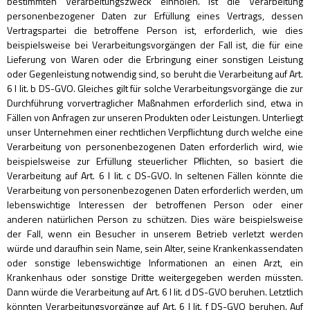
bestimmten Verarbeitungszweck einholen. Ist die Verarbeitung
personenbezogener Daten zur Erfüllung eines Vertrags, dessen
Vertragspartei die betroffene Person ist, erforderlich, wie dies
beispielsweise bei Verarbeitungsvorgängen der Fall ist, die für eine
Lieferung von Waren oder die Erbringung einer sonstigen Leistung
oder Gegenleistung notwendig sind, so beruht die Verarbeitung auf Art.
6 I lit. b DS-GVO. Gleiches gilt für solche Verarbeitungsvorgänge die zur
Durchführung vorvertraglicher Maßnahmen erforderlich sind, etwa in
Fällen von Anfragen zur unseren Produkten oder Leistungen. Unterliegt
unser Unternehmen einer rechtlichen Verpflichtung durch welche eine
Verarbeitung von personenbezogenen Daten erforderlich wird, wie
beispielsweise zur Erfüllung steuerlicher Pflichten, so basiert die
Verarbeitung auf Art. 6 I lit. c DS-GVO. In seltenen Fällen könnte die
Verarbeitung von personenbezogenen Daten erforderlich werden, um
lebenswichtige Interessen der betroffenen Person oder einer
anderen natürlichen Person zu schützen. Dies wäre beispielsweise
der Fall, wenn ein Besucher in unserem Betrieb verletzt werden
würde und daraufhin sein Name, sein Alter, seine Krankenkassendaten
oder sonstige lebenswichtige Informationen an einen Arzt, ein
Krankenhaus oder sonstige Dritte weitergegeben werden müssten.
Dann würde die Verarbeitung auf Art. 6 I lit. d DS-GVO beruhen. Letztlich
könnten Verarbeitungsvorgänge auf Art. 6 I lit. f DS-GVO beruhen. Auf